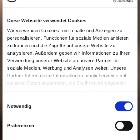
BEINE BEHANDLUNGEN
Diese Webseite verwendet Cookies
Die perfekte Beinform kann durch Training allein nicht
Wir verwenden Cookies, um Inhalte und Anzeigen zu
immer verwirklicht werden. Für die Perfektion ist der
Plastische Chirurg gefragt.
personalisieren, Funktionen für soziale Medien anbieten
zu können und die Zugriffe auf unsere Website zu
analysieren. Außerdem geben wir Informationen zu Ihrer
Verwendung unserer Website an unsere Partner für
soziale Medien, Werbung und Analysen weiter. Unsere
Partner führen diese Informationen möglicherweise mit
weiteren Daten zusammen, die Sie ihnen bereitgestellt
haben oder die sie im Rahmen Ihrer Nutzung der Dienste
gesammelt haben.
Einwilligungsauswahl
Notwendig
Präferenzen