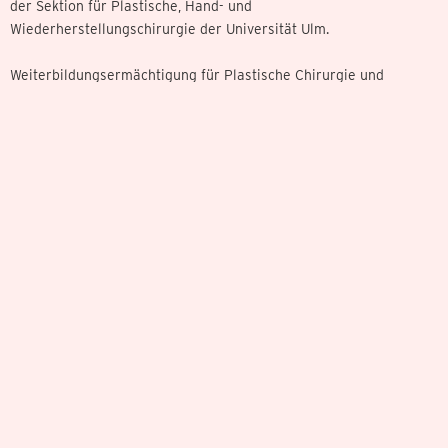
der Sektion für Plastische, Hand- und
Wiederherstellungschirurgie der Universität Ulm.
Weiterbildungsermächtigung für Plastische Chirurgie und
Handchirurgie. Studienaufenthalte in Frankreich und USA. Seit
1994 leitende Ärztin der Abteilung Handchirurgie der Klinik
Rosengasse Ulm GmbH. Gleichzeitig Belegabteilung an der
Donauklinik Neu-Ulm.
Seit 1998 Professorin für Handchirurgie an der Universität
Padua/Italien, eine der ältesten und renommiertesten
Universitäten in Europa, zu der die renommierte Master School
für plastische Chirurgie gehört. Koordinatorin der
Leitlinienentwicklung der Deutschen Gesellschaft für
Handchirurgie.
Mitgliedschaften
• Vorsitzende der Leitlinienkommission der Deutschen
Gesellschaft für Handchirurgie (DGH)